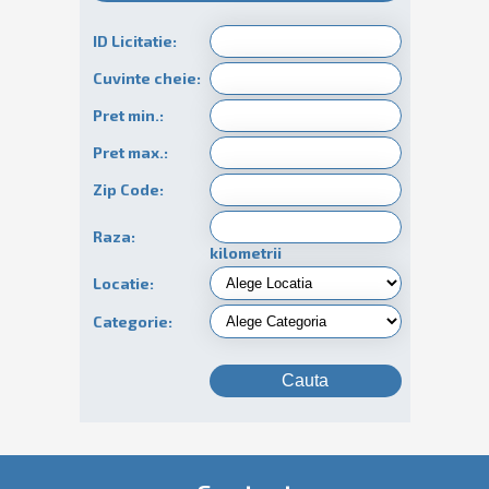
ID Licitatie:
Cuvinte cheie:
Pret min.:
Pret max.:
Zip Code:
Raza:
kilometrii
Locatie:
Categorie: