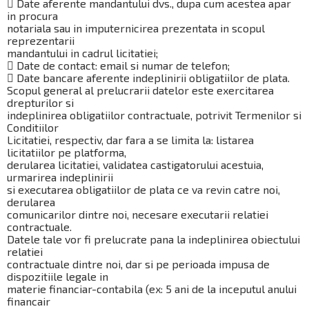
 Date aferente mandantului dvs., dupa cum acestea apar
in procura
notariala sau in imputernicirea prezentata in scopul
reprezentarii
mandantului in cadrul licitatiei;
 Date de contact: email si numar de telefon;
 Date bancare aferente indeplinirii obligatiilor de plata.
Scopul general al prelucrarii datelor este exercitarea
drepturilor si
indeplinirea obligatiilor contractuale, potrivit Termenilor si
Conditiilor
Licitatiei, respectiv, dar fara a se limita la: listarea
licitatiilor pe platforma,
derularea licitatiei, validatea castigatorului acestuia,
urmarirea indeplinirii
si executarea obligatiilor de plata ce va revin catre noi,
derularea
comunicarilor dintre noi, necesare executarii relatiei
contractuale.
Datele tale vor fi prelucrate pana la indeplinirea obiectului
relatiei
contractuale dintre noi, dar si pe perioada impusa de
dispozitiile legale in
materie financiar-contabila (ex: 5 ani de la inceputul anului
financair