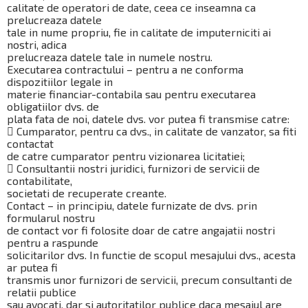
calitate de operatori de date, ceea ce inseamna ca
prelucreaza datele
tale in nume propriu, fie in calitate de imputerniciti ai
nostri, adica
prelucreaza datele tale in numele nostru.
Executarea contractului – pentru a ne conforma
dispozitiilor legale in
materie financiar-contabila sau pentru executarea
obligatiilor dvs. de
plata fata de noi, datele dvs. vor putea fi transmise catre:
 Cumparator, pentru ca dvs., in calitate de vanzator, sa fiti
contactat
de catre cumparator pentru vizionarea licitatiei;
 Consultantii nostri juridici, furnizori de servicii de
contabilitate,
societati de recuperate creante.
Contact – in principiu, datele furnizate de dvs. prin
formularul nostru
de contact vor fi folosite doar de catre angajatii nostri
pentru a raspunde
solicitarilor dvs. In functie de scopul mesajului dvs., acesta
ar putea fi
transmis unor furnizori de servicii, precum consultanti de
relatii publice
sau avocati, dar si autoritatilor publice daca mesajul are