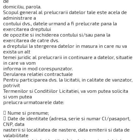
de
domiciliu, parola.
Scopul general al prelucrarii datelor tale este acela de
administrare a
contului dvs., datele urmand a fi prelucrate pana la
exercitarea dreptului
de opozitie si inchiderea contului si/sau pana la
exercitarea de catre dvs.
a dreptului la stergerea datelor in masura in care nu va
exista un alt
temei juridic al prelucrarii in continuare a datelor, situatie
in care va vom
informa in mod corespunzator.
Derularea relatiei contractuale
Pentru participarea dvs. la licitatii, in calitate de vanzator,
potrivit
Termenilor si Conditiilor Licitatiei, va vom putea solicita
si vom putea
prelucra urmatoarele date:
 Nume si prenume;
 Date de identitate (adresa, serie si numar CI/pasaport,
CNP, data
nasterii si localitatea de nastere, data emiterii si data de
valabilitate