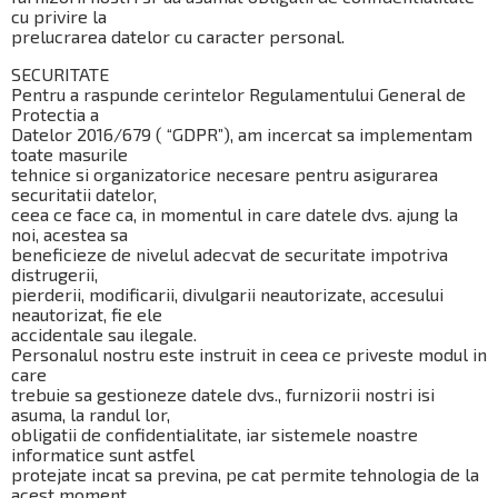
cu privire la
prelucrarea datelor cu caracter personal.
SECURITATE
Pentru a raspunde cerintelor Regulamentului General de
Protectia a
Datelor 2016/679 ( “GDPR”), am incercat sa implementam
toate masurile
tehnice si organizatorice necesare pentru asigurarea
securitatii datelor,
ceea ce face ca, in momentul in care datele dvs. ajung la
noi, acestea sa
beneficieze de nivelul adecvat de securitate impotriva
distrugerii,
pierderii, modificarii, divulgarii neautorizate, accesului
neautorizat, fie ele
accidentale sau ilegale.
Personalul nostru este instruit in ceea ce priveste modul in
care
trebuie sa gestioneze datele dvs., furnizorii nostri isi
asuma, la randul lor,
obligatii de confidentialitate, iar sistemele noastre
informatice sunt astfel
protejate incat sa previna, pe cat permite tehnologia de la
acest moment,