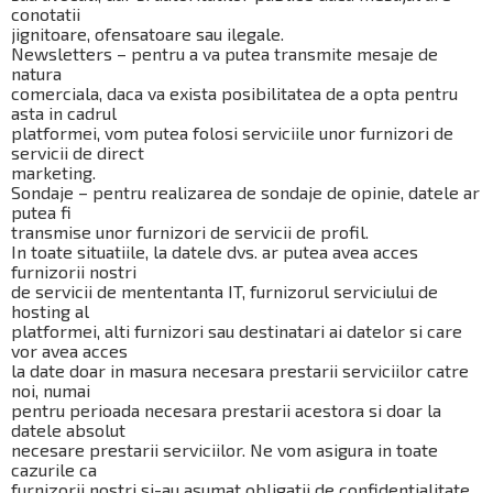
conotatii
jignitoare, ofensatoare sau ilegale.
Newsletters – pentru a va putea transmite mesaje de
natura
comerciala, daca va exista posibilitatea de a opta pentru
asta in cadrul
platformei, vom putea folosi serviciile unor furnizori de
servicii de direct
marketing.
Sondaje – pentru realizarea de sondaje de opinie, datele ar
putea fi
transmise unor furnizori de servicii de profil.
In toate situatiile, la datele dvs. ar putea avea acces
furnizorii nostri
de servicii de mententanta IT, furnizorul serviciului de
hosting al
platformei, alti furnizori sau destinatari ai datelor si care
vor avea acces
la date doar in masura necesara prestarii serviciilor catre
noi, numai
pentru perioada necesara prestarii acestora si doar la
datele absolut
necesare prestarii serviciilor. Ne vom asigura in toate
cazurile ca
furnizorii nostri si-au asumat obligatii de confidentialitate