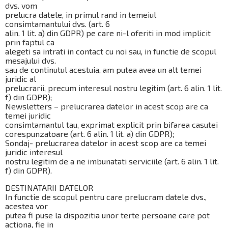
dvs. vom
prelucra datele, in primul rand in temeiul
consimtamantului dvs. (art. 6
alin. 1 lit. a) din GDPR) pe care ni-l oferiti in mod implicit
prin faptul ca
alegeti sa intrati in contact cu noi sau, in functie de scopul
mesajului dvs.
sau de continutul acestuia, am putea avea un alt temei
juridic al
prelucrarii, precum interesul nostru legitim (art. 6 alin. 1 lit.
f) din GDPR);
Newsletters – prelucrarea datelor in acest scop are ca
temei juridic
consimtamantul tau, exprimat explicit prin bifarea casutei
corespunzatoare (art. 6 alin. 1 lit. a) din GDPR);
Sondaj- prelucrarea datelor in acest scop are ca temei
juridic interesul
nostru legitim de a ne imbunatati serviciile (art. 6 alin. 1 lit.
f) din GDPR).
DESTINATARII DATELOR
In functie de scopul pentru care prelucram datele dvs.,
acestea vor
putea fi puse la dispozitia unor terte persoane care pot
actiona, fie in