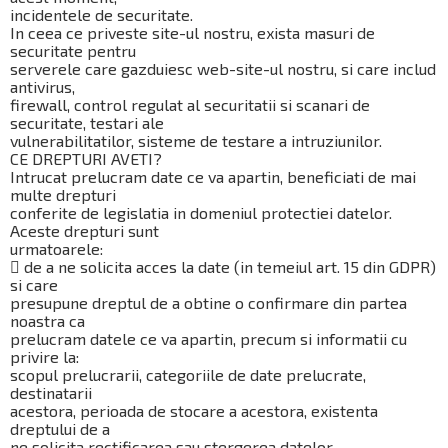
incidentele de securitate.
In ceea ce priveste site-ul nostru, exista masuri de
securitate pentru
serverele care gazduiesc web-site-ul nostru, si care includ
antivirus,
firewall, control regulat al securitatii si scanari de
securitate, testari ale
vulnerabilitatilor, sisteme de testare a intruziunilor.
CE DREPTURI AVETI?
Intrucat prelucram date ce va apartin, beneficiati de mai
multe drepturi
conferite de legislatia in domeniul protectiei datelor.
Aceste drepturi sunt
urmatoarele:
 de a ne solicita acces la date (in temeiul art. 15 din GDPR)
si care
presupune dreptul de a obtine o confirmare din partea
noastra ca
prelucram datele ce va apartin, precum si informatii cu
privire la:
scopul prelucrarii, categoriile de date prelucrate,
destinatarii
acestora, perioada de stocare a acestora, existenta
dreptului de a
ne solicita rectificarea sau stergerea datelor,