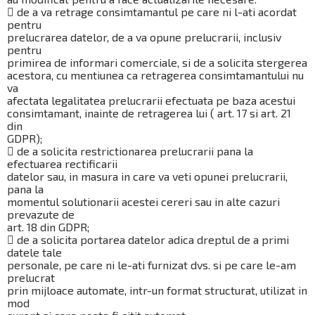
 de a va retrage consimtamantul pe care ni l-ati acordat
pentru
prelucrarea datelor, de a va opune prelucrarii, inclusiv
pentru
primirea de informari comerciale, si de a solicita stergerea
acestora, cu mentiunea ca retragerea consimtamantului nu
va
afectata legalitatea prelucrarii efectuata pe baza acestui
consimtamant, inainte de retragerea lui ( art. 17 si art. 21
din
GDPR);
 de a solicita restrictionarea prelucrarii pana la
efectuarea rectificarii
datelor sau, in masura in care va veti opunei prelucrarii,
pana la
momentul solutionarii acestei cereri sau in alte cazuri
prevazute de
art. 18 din GDPR;
 de a solicita portarea datelor adica dreptul de a primi
datele tale
personale, pe care ni le-ati furnizat dvs. si pe care le-am
prelucrat
prin mijloace automate, intr-un format structurat, utilizat in
mod