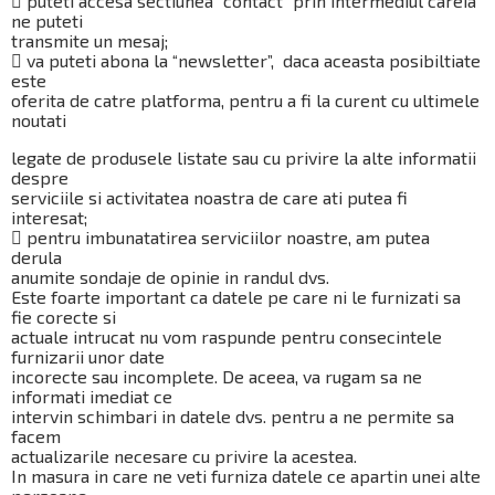
 puteti accesa sectiunea “contact” prin intermediul careia
ne puteti
transmite un mesaj;
 va puteti abona la “newsletter”, daca aceasta posibiltiate
este
oferita de catre platforma, pentru a fi la curent cu ultimele
noutati
legate de produsele listate sau cu privire la alte informatii
despre
serviciile si activitatea noastra de care ati putea fi
interesat;
 pentru imbunatatirea serviciilor noastre, am putea
derula
anumite sondaje de opinie in randul dvs.
Este foarte important ca datele pe care ni le furnizati sa
fie corecte si
actuale intrucat nu vom raspunde pentru consecintele
furnizarii unor date
incorecte sau incomplete. De aceea, va rugam sa ne
informati imediat ce
intervin schimbari in datele dvs. pentru a ne permite sa
facem
actualizarile necesare cu privire la acestea.
In masura in care ne veti furniza datele ce apartin unei alte