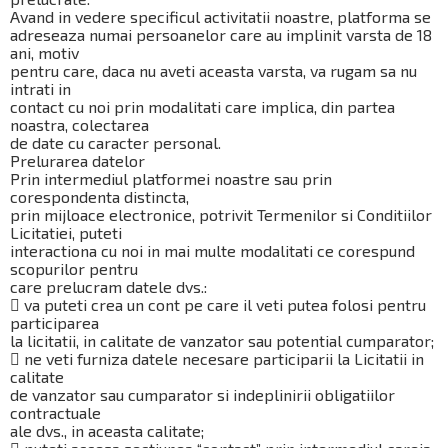
Avand in vedere specificul activitatii noastre, platforma se
adreseaza numai persoanelor care au implinit varsta de 18
ani, motiv
pentru care, daca nu aveti aceasta varsta, va rugam sa nu
intrati in
contact cu noi prin modalitati care implica, din partea
noastra, colectarea
de date cu caracter personal.
Prelurarea datelor
Prin intermediul platformei noastre sau prin
corespondenta distincta,
prin mijloace electronice, potrivit Termenilor si Conditiilor
Licitatiei, puteti
interactiona cu noi in mai multe modalitati ce corespund
scopurilor pentru
care prelucram datele dvs.:
 va puteti crea un cont pe care il veti putea folosi pentru
participarea
la licitatii, in calitate de vanzator sau potential cumparator;
 ne veti furniza datele necesare participarii la Licitatii in
calitate
de vanzator sau cumparator si indeplinirii obligatiilor
contractuale
ale dvs., in aceasta calitate;