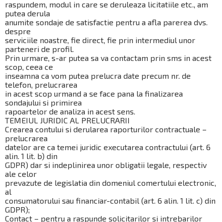
raspundem, modul in care se deruleaza licitatiile etc., am
putea derula
anumite sondaje de satisfactie pentru a afla parerea dvs.
despre
serviciile noastre, fie direct, fie prin intermediul unor
parteneri de profil.
Prin urmare, s-ar putea sa va contactam prin sms in acest
scop, ceea ce
inseamna ca vom putea prelucra date precum nr. de
telefon, prelucrarea
in acest scop urmand a se face pana la finalizarea
sondajului si primirea
rapoartelor de analiza in acest sens.
TEMEIUL JURIDIC AL PRELUCRARII
Crearea contului si derularea raporturilor contractuale –
prelucrarea
datelor are ca temei juridic executarea contractului (art. 6
alin. 1 lit. b) din
GDPR) dar si indeplinirea unor obligatii legale, respectiv
ale celor
prevazute de legislatia din domeniul comertului electronic,
al
consumatorului sau financiar-contabil (art. 6 alin. 1 lit. c) din
GDPR);
Contact – pentru a raspunde solicitarilor si intrebarilor