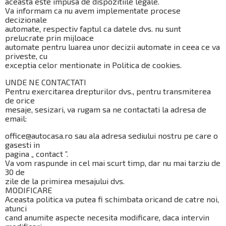
aceasta este impusa de dispozitiile legale.
Va informam ca nu avem implementate procese
decizionale
automate, respectiv faptul ca datele dvs. nu sunt
prelucrate prin mijloace
automate pentru luarea unor decizii automate in ceea ce va
priveste, cu
exceptia celor mentionate in Politica de cookies.
UNDE NE CONTACTATI
Pentru exercitarea drepturilor dvs., pentru transmiterea
de orice
mesaje, sesizari, va rugam sa ne contactati la adresa de
email:
office@autocasa.ro sau ala adresa sediului nostru pe care o
gasesti in
pagina „ contact ”.
Va vom raspunde in cel mai scurt timp, dar nu mai tarziu de
30 de
zile de la primirea mesajului dvs.
MODIFICARE
Aceasta politica va putea fi schimbata oricand de catre noi,
atunci
cand anumite aspecte necesita modificare, daca intervin