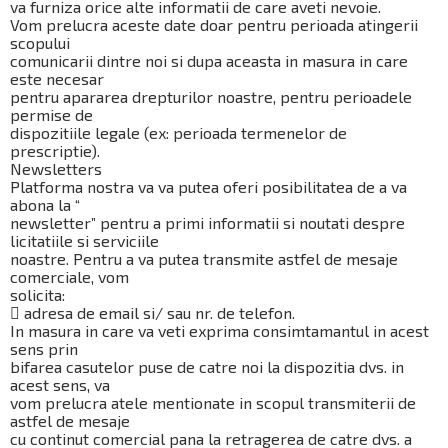
va furniza orice alte informatii de care aveti nevoie.
Vom prelucra aceste date doar pentru perioada atingerii
scopului
comunicarii dintre noi si dupa aceasta in masura in care
este necesar
pentru apararea drepturilor noastre, pentru perioadele
permise de
dispozitiile legale (ex: perioada termenelor de
prescriptie).
Newsletters
Platforma nostra va va putea oferi posibilitatea de a va
abona la “
newsletter” pentru a primi informatii si noutati despre
licitatiile si serviciile
noastre. Pentru a va putea transmite astfel de mesaje
comerciale, vom
solicita:
 adresa de email si/ sau nr. de telefon.
In masura in care va veti exprima consimtamantul in acest
sens prin
bifarea casutelor puse de catre noi la dispozitia dvs. in
acest sens, va
vom prelucra atele mentionate in scopul transmiterii de
astfel de mesaje
cu continut comercial pana la retragerea de catre dvs. a