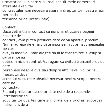
urmator celui in care s-au realizat ultimele demersuri
aferente executarii
contractului) sau necesara apararii drepturilor noastre (ex:
perioada
termenelor de prescriptie).
Contact
Daca veti intra in contact cu noi prin utilizarea paginii
noastre de “
contact”, vom putea prelucra date ce va apartin, precum:
Nume, adresa de email, date inscrise in cuprinsul mesajului
pe care
dvs., in mod voluntar, alegeti sa ni le transmiteti si asupra
carora noi nu
detinem niciun control. Va rugam sa evitati transmiterea de
date
personale despre dvs. sau despre altcineva in cuprinsul
mesajului daca
acest lucru nu este absolut necesar pentru scopul pentru
care ne
contactati.
Scopul prelucrarii acestor date este de a raspunde
intrebarilor sau
solicitarilor dvs. legitime si morale, de a va oferi suport si
indrumari, de a