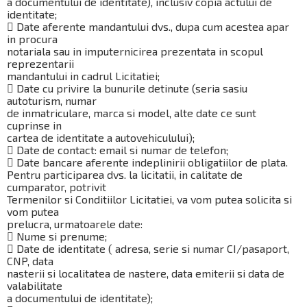
a documentului de identitate), inclusiv copia actului de
identitate;
 Date aferente mandantului dvs., dupa cum acestea apar
in procura
notariala sau in imputernicirea prezentata in scopul
reprezentarii
mandantului in cadrul Licitatiei;
 Date cu privire la bunurile detinute (seria sasiu
autoturism, numar
de inmatriculare, marca si model, alte date ce sunt
cuprinse in
cartea de identitate a autovehiculului);
 Date de contact: email si numar de telefon;
 Date bancare aferente indeplinirii obligatiilor de plata.
Pentru participarea dvs. la licitatii, in calitate de
cumparator, potrivit
Termenilor si Conditiilor Licitatiei, va vom putea solicita si
vom putea
prelucra, urmatoarele date:
 Nume si prenume;
 Date de identitate ( adresa, serie si numar CI/pasaport,
CNP, data
nasterii si localitatea de nastere, data emiterii si data de
valabilitate
a documentului de identitate);