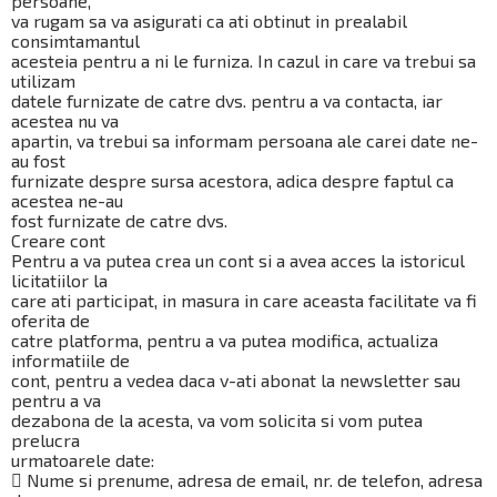
persoane,
va rugam sa va asigurati ca ati obtinut in prealabil
consimtamantul
acesteia pentru a ni le furniza. In cazul in care va trebui sa
utilizam
datele furnizate de catre dvs. pentru a va contacta, iar
acestea nu va
apartin, va trebui sa informam persoana ale carei date ne-
au fost
furnizate despre sursa acestora, adica despre faptul ca
acestea ne-au
fost furnizate de catre dvs.
Creare cont
Pentru a va putea crea un cont si a avea acces la istoricul
licitatiilor la
care ati participat, in masura in care aceasta facilitate va fi
oferita de
catre platforma, pentru a va putea modifica, actualiza
informatiile de
cont, pentru a vedea daca v-ati abonat la newsletter sau
pentru a va
dezabona de la acesta, va vom solicita si vom putea
prelucra
urmatoarele date:
 Nume si prenume, adresa de email, nr. de telefon, adresa