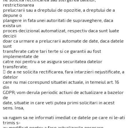
restrictionarea
prelucrarii sau a dreptului de opozitie, a dreptului de a
depune o
plangere in fata unei autoritati de supraveghere, daca
exista un
proces decizional automatizat, respectiv daca sunt luate
decizii
doar ca urmare a prelucrarii automate de date, daca datele
sunt
transferate catre tari terte si ce garantii au fost
implementate de
catre noi pentru a se asigura securitatea datelor
transferate;
 de a ne solicita rectificarea, fara intarzieri nejustificate, a
datelor
care nu mai corespund situatiei actuale, in temeiul art. 16
din
GDPR; vom derula periodic actiuni de actualizare a bazelor
de
date, situatie in care veti putea primi solicitari in acest
sens. Insa,
va rugam sa ne informati imediat ce datele pe care ni le-ati
trimis s-
au modificat pentru a face actualizarile necesare.