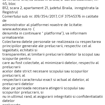
45, bloc
B12, scara 2, apartament 21, judetul Braila, inregistrata la
Registrul
Comertului sub nr. J09/354/2017, CIF 37545376 in calitate
de
administrator al platformei noastre de licitatie:
www.autocasa.ro (
denumita in continuare “ platforma”), va informam
urmatoarele:
Colectarea datele personale se realizeaza cu respectarea
principiilor generale ale prelucrarii, respectiv: cel al
legalitatii, echitatii si
transparentei, al limitarii prelucrarii datelor la scopul sau
scopurile pentru
care au fost colectate, al minimizarii datelor, respectiv al
prelucrarii
acelor date strict necesare scopului sau scopurilor
prelucrarii, al
respectarii caracterului exact si actual al datelor, al
prelucrarii datelor
doar pe perioada necesara atingerii scopului sau
scopurilor prelucrarii, si
nu in ultimul rand, al asigurarii integritatii si confidentialiatii
datelor
prelucrate.