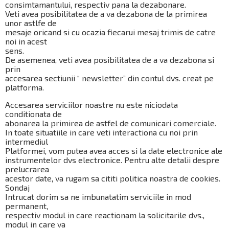
consimtamantului, respectiv pana la dezabonare.
Veti avea posibilitatea de a va dezabona de la primirea
unor astlfe de
mesaje oricand si cu ocazia fiecarui mesaj trimis de catre
noi in acest
sens.
De asemenea, veti avea posibilitatea de a va dezabona si
prin
accesarea sectiunii “ newsletter” din contul dvs. creat pe
platforma.
Accesarea serviciilor noastre nu este niciodata
conditionata de
abonarea la primirea de astfel de comunicari comerciale.
In toate situatiile in care veti interactiona cu noi prin
intermediul
Platformei, vom putea avea acces si la date electronice ale
instrumentelor dvs electronice. Pentru alte detalii despre
prelucrarea
acestor date, va rugam sa cititi politica noastra de cookies.
Sondaj
Intrucat dorim sa ne imbunatatim serviciile in mod
permanent,
respectiv modul in care reactionam la solicitarile dvs.,
modul in care va