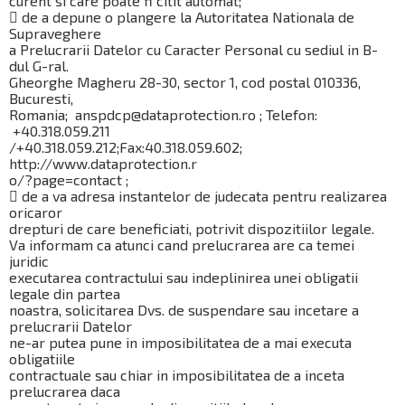
curent si care poate fi citit automat;
 de a depune o plangere la Autoritatea Nationala de
Supraveghere
a Prelucrarii Datelor cu Caracter Personal cu sediul in B-
dul G-ral.
Gheorghe Magheru 28-30, sector 1, cod postal 010336,
Bucuresti,
Romania; anspdcp@dataprotection.ro ; Telefon:
+40.318.059.211
/+40.318.059.212;Fax:40.318.059.602;
http://www.dataprotection.r
o/?page=contact ;
 de a va adresa instantelor de judecata pentru realizarea
oricaror
drepturi de care beneficiati, potrivit dispozitiilor legale.
Va informam ca atunci cand prelucrarea are ca temei
juridic
executarea contractului sau indeplinirea unei obligatii
legale din partea
noastra, solicitarea Dvs. de suspendare sau incetare a
prelucrarii Datelor
ne-ar putea pune in imposibilitatea de a mai executa
obligatiile
contractuale sau chiar in imposibilitatea de a inceta
prelucrarea daca