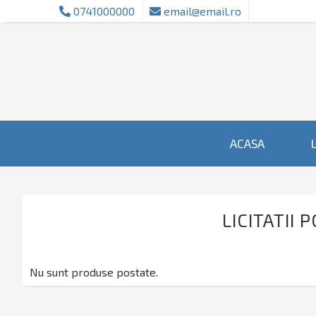
0741000000
email@email.ro
ACASA
L
LICITATII 
Nu sunt produse postate.