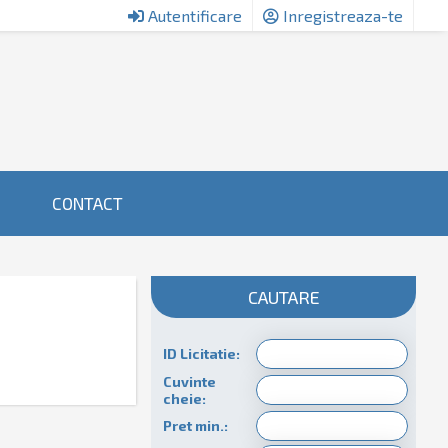
Autentificare
Inregistreaza-te
CONTACT
CAUTARE
ID Licitatie:
Cuvinte
cheie:
Pret min.: