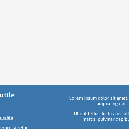
utile
Lorem ipsum dolor sit amet,
adipiscing elit.
Ut elit tellus, luctus nec 
onditii
mattis, pulvinar dapibu
ivrare si retur