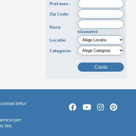
Pret max.:
Zip Code:
Raza:
kilometrii
Locatie:
Categorie:
 consectetur
ullamcorper
s leo.